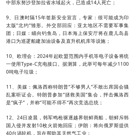
中部东努沙登加拉省水域起火，已造成14人死亡；
9、日澳时隔15年签新安全宣言，专家：很可能成为印
太版“北约“雏形。外交部回应：亚太地区不需要军事集
团；日媒：瞄向钓鱼岛，日本海上保安厅将在鹿儿岛县
港口为巡逻船建加油设备及直升机机库等设施；
10、欧理会：2024年起欧盟范围内手机等电子设备将统
一使用Type-C充电接口。据测算，此举可每年减少1100
0吨电子垃圾；
11、美媒：佩洛西称特朗普“不够男人“不敢出席国会骚
乱案听证会。特朗普参加“拯救美国“集会，抨击佩洛西
是“疯子“，并称“可能不得不“再次竞选总统；
12、24日凌晨，韩军鸣枪驱逐越界朝鲜商船，朝鲜斥韩
国入侵并发射10枚火箭炮回应；伊朗：将向俄罗斯提供
40台涡轮机，旨在帮助其天然气工业；