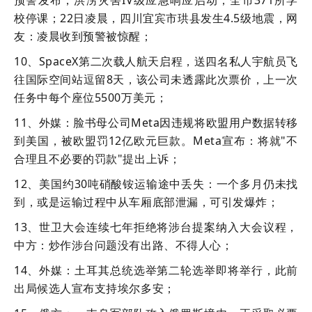
校停课；22日凌晨，四川宜宾市珙县发生4.5级地震，网
友：凌晨收到预警被惊醒；
10、SpaceX第二次载人航天启程，送四名私人宇航员飞
往国际空间站逗留8天，该公司未透露此次票价，上一次
任务中每个座位5500万美元；
11、外媒：脸书母公司Meta因违规将欧盟用户数据转移
到美国，被欧盟罚12亿欧元巨款。Meta宣布：将就"不
合理且不必要的罚款"提出上诉；
12、美国约30吨硝酸铵运输途中丢失：一个多月仍未找
到，或是运输过程中从车厢底部泄漏，可引发爆炸；
13、世卫大会连续七年拒绝将涉台提案纳入大会议程，
中方：炒作涉台问题没有出路、不得人心；
14、外媒：土耳其总统选举第二轮选举即将举行，此前
出局候选人宣布支持埃尔多安；