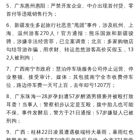
5、广东惠州惠阳：严禁开发企业、中介出现首付贷、零
首付等违规销售行为；
6、新疆发生多起旅行社恶意"甩团"事件，涉及杭州、上
海、温州游客270人！官方通报：熊乐国旅和新疆骏
骋，涉嫌非法经营罪，已立案调查；北京：多家购物店
勾结导游诈骗，用求财、转运忽悠游客高价买假玉，13
2人被刑拘；
7、广西南宁市政府：慧泊停车场服务公司停止运营、停
业整顿、接受审计。媒体：其包揽南宁全市收费停车
位，路边停车费一天可上百，去年却亏1207万；
8、广东珠海一28岁孕妇遭57岁醉酒男猥亵并被殴打致
耳聋！当事人：警察初步认定是互殴，腹中胎儿也可能
不保。事件发酵后，警方于21日通报：57岁嫌疑人已被
刑拘；
9、广西：桂林22日凌晨遭遇极端特大暴雨，暴雨红色
预警发布，洪涝灾害IV级应急响应启动，全市371所学