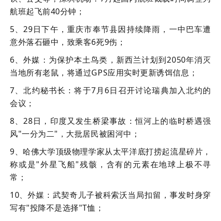
航班起飞前40分钟；
5、29日下午，重庆市奉节县因持续降雨，一中巴车遭
意外落石砸中，致乘客6死9伤；
6、外媒：为保护本土鸟类，新西兰计划到2050年消灭
当地所有老鼠，将通过GPS应用实时更新诱饵信息；
7、北约秘书长：将于7月6日召开讨论瑞典加入北约的
会议；
8、28日，印度又发生桥梁事故：恒河上的临时桥遇强
风"一分为二"，大批居民被困河中；
9、哈佛大学顶级物理学家从太平洋底打捞起流星碎片，
称或是"外星飞船"残骸，含有的元素在地球上极不寻
常；
10、外媒：武契奇儿子被科索沃当局扣留，事发时身穿
写有"投降不是选择"T恤；