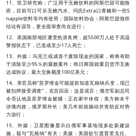
11、世卫研究称：广泛用于无糖饮料的阿斯巴甜可能致
癌，目前可口可乐无糖汽水、玛氏Extra口香糖和一些S
napple饮料等均有使用；国际饮料协会：阿斯巴甜致癌
结论有误导，更全面审查尚在进行；
12、美国南部地区遭受热浪炙烤，超5500万人处于高温
警报状态下，已造成至少17人死亡；
13、外媒：乌克兰或成首个废除现金的国家，称将有助
于清除至少95％的腐败案件；韩日两国就重启货币互换
达成协议，最大交换额度100亿美元；
14、美官员称“苏罗维金可能提前知道瓦格纳兵变，现已
被扣押接受调查”，克宫回应：这是谣言；俄空军副总司
令否认他及苏罗维金被捕：正在家中休假；美方称未干
涉俄内政，俄罗斯外长：美几年前就煽动并资助反对势
力游行；
15、外媒：卫星图像显示白俄军事基地现多处新建设
施，疑与"瓦格纳"有关；美媒：美国欲引渡普里戈任。