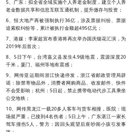
5、广东：拟全省全域实施个人养老金制度，建立个人养
老金数据共享和信息互联互通机制，提升缴存与投资；
6、恒大地产再被强制执行36亿，涉及票据纠纷、票据
追索权纠纷等，累计被执行金额超495亿元；
7、港媒：李家超宣布香港将再次举办国庆烟花汇演，为
2019年后首次；
8、5日下午，台湾嘉义县发生4.9级地震，震源深度20
千米，厦门、福州等地有震感；
9、网传亚运期间浙江快递停发，浙江省邮政管理局辟
谣：除禁寄物品外，消费者网购商品、收发邮件、快件
不会受影响；杭州：5日起，禁止携带电动代步工具乘坐
公交地铁；
10、网传黑龙江一载20多人客车与货车相撞，医院：现
场挺严重，已接到4名伤者；5日上午，广东湛江一家长
驾车撞伤5人，警方：因回头观望后座吵闹小孩引发事
故；