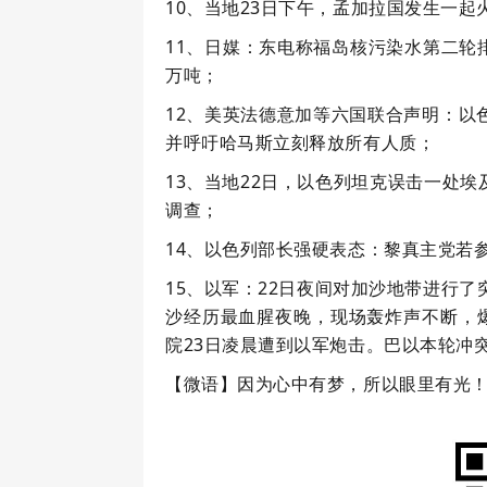
10、当地23日下午，孟加拉国发生一
11、日媒：东电称福岛核污染水第二轮排
万吨；
12、美英法德意加等六国联合声明：以
并呼吁哈马斯立刻释放所有人质；
13、当地22日，以色列坦克误击一处
调查；
14、以色列部长强硬表态：黎真主党若
15、以军：22日夜间对加沙地带进行
沙经历最血腥夜晚，现场轰炸声不断，爆
院23日凌晨遭到以军炮击。巴以本轮冲突
【微语】因为心中有梦，所以眼里有光