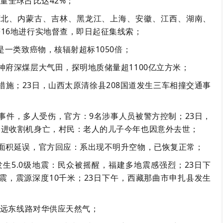
量全球占比达42%；
河北、内蒙古、吉林、黑龙江、上海、安徽、江西、湖南、
16地进行实地督查，即日起征集线索；
是一类致癌物，核辐射超标1050倍；
神府深煤层大气田，探明地质储量超1100亿立方米；
措施；23日，山西太原清徐县208国道发生三车相撞交通事
事件，多人受伤，官方：9名涉事人员被警方控制；23日，
卷进收割机身亡，村民：老人的儿子今年也因意外去世；
面积延误，官方回应：系出现不明升空物，已恢复正常；
发生5.0级地震：民众被摇醒，福建多地震感强烈；23日下
地震，震源深度10千米；23日下午，西藏那曲市申扎县发生
过远东线路对华供应天然气；