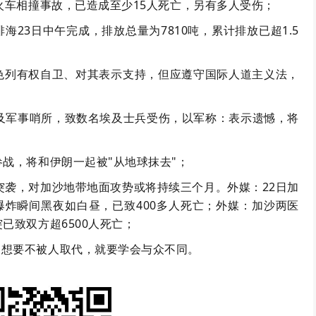
起火车相撞事故，已造成至少15人死亡，另有多人受伤；
海23日中午完成，排放总量为7810吨，累计排放已超1.5
色列有权自卫、对其表示支持，但应遵守国际人道主义法，
埃及军事哨所，致数名埃及士兵受伤，以军称：表示遗憾，将
参战，将和伊朗一起被"从地球抹去"；
了突袭，对加沙地带地面攻势或将持续三个月。外媒：22日加
炸瞬间黑夜如白昼，已致400多人死亡；外媒：加沙两医
已致双方超6500人死亡；
！想要不被人取代，就要学会与众不同。