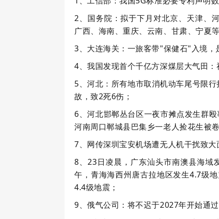
1、工信部：我国5G标准必要专利声明数
2、国务院：拟于下月对北京、天津、
广西、海南、重庆、云南、甘肃、宁夏等
3、大连海关：一旅客带"保健石"入境，
4、我国发现首个千亿方深煤层大气田：
5、河北：所有地市取消机动车尾号限行
故，致2死6伤；
6、河北邯郸丛台区一夜市摊点发生群殴
河南周口郸城县巴集乡一老人捡花生被
7、网传深圳宝安机场遭无人机干扰致大
8、23日凌晨，广东汕头市南澳县海域
午，青海海西州唐古拉地区发生4.7级
4.4级地震；
9、俄气公司：将不迟于2027年开始通