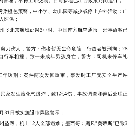
闭管理，不得上市交易。目前多地已出台政策封闭运行；
气重污染橙色预警，中小学、幼儿园等减少或停止户外活动；广
纳入医保；
广州飞北京航班延误3小时。中国南方航空通报：涉事旅客已
持剪刀伤人，警方：伤者暂无生命危险，行凶者被刑拘；28
自行车相撞，致一未成年男孩身亡，警方：司机未停车礼
三年缓刑：案件两次发回重审，事发时工厂无安全生产许
居民家发生液化气爆炸，致1死4伤，事故调查和善后处理正
月31日被实施退市风险警示；
州坠毁，机上12人全部遇难；墨西哥：飓风"奥蒂斯"已致3