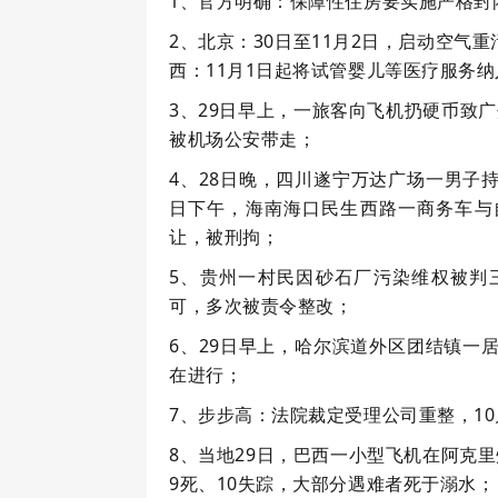
1、官方明确：保障性住房要实施严格封
2、北京：30日至11月2日，启动空
西：11月1日起将试管婴儿等医疗服务
3、29日早上，一旅客向飞机扔硬币致
被机场公安带走；
4、28日晚，四川遂宁万达广场一男子
日下午，海南海口民生西路一商务车与
让，被刑拘；
5、贵州一村民因砂石厂污染维权被判
可，多次被责令整改；
6、29日早上，哈尔滨道外区团结镇一
在进行；
7、步步高：法院裁定受理公司重整，10
8、当地29日，巴西一小型飞机在阿克里
9死、10失踪，大部分遇难者死于溺水；