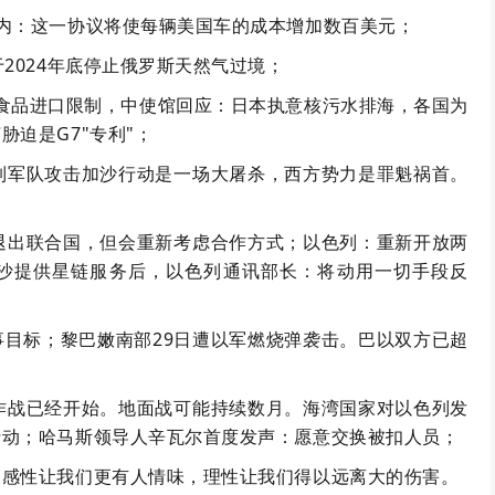
内：这一协议将使每辆美国车的成本增加数百美元；
2024年底停止俄罗斯天然气过境；
本食品进口限制，中使馆回应：日本执意核污水排海，各国为
迫是G7"专利"；
列军队攻击加沙行动是一场大屠杀，西方势力是罪魁祸首。
退出联合国，但会重新考虑合作方式；以色列：重新开放两
沙提供星链服务后，以色列通讯部长：将动用一切手段反
军事目标；黎巴嫩南部29日遭以军燃烧弹袭击。巴以双方已超
作战已经开始。地面战可能持续数月。海湾国家对以色列发
行动；哈马斯领导人辛瓦尔首度发声：愿意交换被扣人员；
。感性让我们更有人情味，理性让我们得以远离大的伤害。