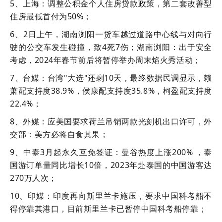
5、上海：调整公积金个人住房贷款政策，第二套改善型
住房最低首付为50%；
6、2日上午，湖南浏阳一货车越过道路中心线与对向行
驶的公交车发生碰撞，致4死7伤；湖南浏阳：出于安全
考虑，2024年春节前后将暂停举办周末焰火秀活动；
7、台媒：台湾"大选"还剩10天，最终数据民调显示，赖
萧配支持度38.9%，侯康配支持度35.8%，柯盈配支持度
22.4%；
8、外媒：应美国要求荷兰吊销两款光刻机出口许可，外
交部：美方必将自食其果；
9、中泰3月起永久互免签证：曼谷热度上涨200% ，泰
国游订单量同比增长10倍，2023年赴泰国的中国游客达
270万人次；
10、印媒：印度再向斯里兰卡施压，要求中国科考船不
得停靠其港口，目前斯里兰卡已暂停中国科考船停靠；