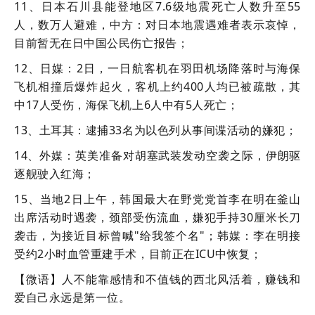
11、日本石川县能登地区7.6级地震死亡人数升至55
人，数万人避难，中方：对日本地震遇难者表示哀悼，
目前暂无在日中国公民伤亡报告；
12、日媒：2日，一日航客机在羽田机场降落时与海保
飞机相撞后爆炸起火，客机上约400人均已被疏散，其
中17人受伤，海保飞机上6人中有5人死亡；
13、土耳其：逮捕33名为以色列从事间谍活动的嫌犯；
14、外媒：英美准备对胡塞武装发动空袭之际，伊朗驱
逐舰驶入红海；
15、当地2日上午，韩国最大在野党党首李在明在釜山
出席活动时遇袭，颈部受伤流血，嫌犯手持30厘米长刀
袭击，为接近目标曾喊"给我签个名"；韩媒：李在明接
受约2小时血管重建手术，目前正在ICU中恢复；
【微语】人不能靠感情和不值钱的西北风活着，赚钱和
爱自己永远是第一位。