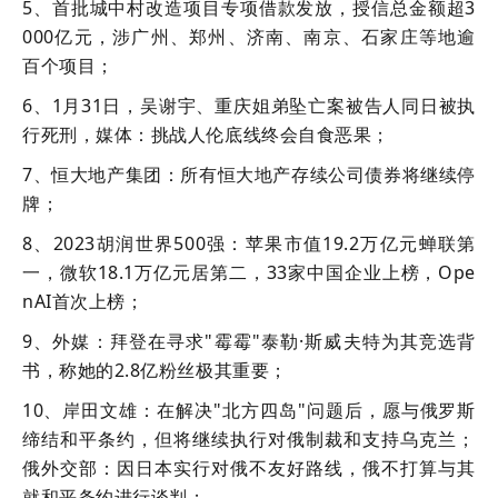
5、首批城中村改造项目专项借款发放，授信总金额超3
000亿元，涉广州、郑州、济南、南京、石家庄等地逾
百个项目；
6、1月31日，吴谢宇、重庆姐弟坠亡案被告人同日被执
行死刑，媒体：挑战人伦底线终会自食恶果；
7、恒大地产集团：所有恒大地产存续公司债券将继续停
牌；
8、2023胡润世界500强：苹果市值19.2万亿元蝉联第
一，微软18.1万亿元居第二，33家中国企业上榜，Ope
nAI首次上榜；
9、外媒：拜登在寻求"霉霉"泰勒·斯威夫特为其竞选背
书，称她的2.8亿粉丝极其重要；
10、岸田文雄：在解决"北方四岛"问题后，愿与俄罗斯
缔结和平条约，但将继续执行对俄制裁和支持乌克兰；
俄外交部：因日本实行对俄不友好路线，俄不打算与其
就和平条约进行谈判；