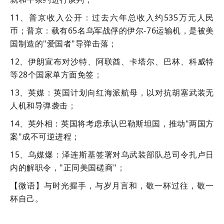
11、普京收入公开：过去六年总收入约535万元人民
币；普京：载有65名乌军战俘的伊尔-76运输机，是被美
国制造的"爱国者"导弹击落；
12、伊朗宣布对沙特、阿联酋、卡塔尔、巴林、科威特
等28个国家单方面免签；
13、英媒：英国计划向红海派航母，以对抗胡塞武装无
人机和导弹袭击；
14、英外相：英国将考虑承认巴勒斯坦国，推动"两国方
案"成不可逆进程；
15、乌媒爆：泽连斯基签署对乌武装部队总司令扎卢日
内的解职令，"正同美国磋商"；
【微语】与时光握手，与岁月言和，敬一杯过往，敬一
杯自己。