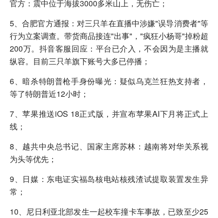
官方：震中位于海拔3000多米山上，无伤亡；
5、合肥官方通报：对三只羊在直播中涉嫌"误导消费者"等
行为立案调查。带货商品接连"出事"，"疯狂小杨哥"掉粉超
200万。抖音客服回应：平台已介入，不会因为是主播就
纵容。目前三只羊旗下账号大多已停播；
6、暗杀特朗普枪手身份曝光：疑似乌克兰狂热支持者，
等了特朗普近12小时；
7、苹果推送iOS 18正式版，并宣布苹果AI下月将正式上
线；
8、越共中央总书记、国家主席苏林：越南将对华关系视
为头等优先；
9、日媒：东电证实福岛核电站核残渣试提取装置发生异
常；
10、尼日利亚北部发生一起校车撞卡车事故，已致至少25