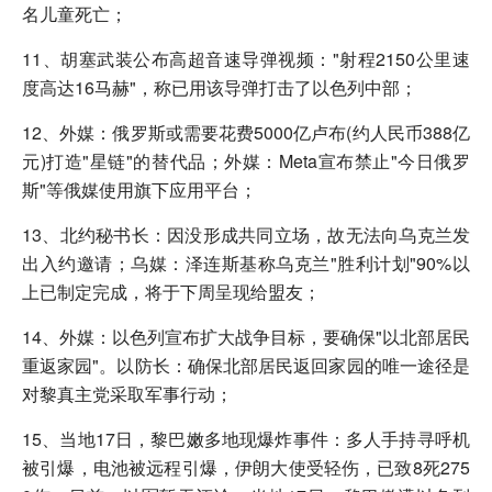
名儿童死亡；
11、胡塞武装公布高超音速导弹视频："射程2150公里速
度高达16马赫"，称已用该导弹打击了以色列中部；
12、外媒：俄罗斯或需要花费5000亿卢布(约人民币388亿
元)打造"星链"的替代品；外媒：Meta宣布禁止"今日俄罗
斯"等俄媒使用旗下应用平台；
13、北约秘书长：因没形成共同立场，故无法向乌克兰发
出入约邀请；乌媒：泽连斯基称乌克兰"胜利计划"90%以
上已制定完成，将于下周呈现给盟友；
14、外媒：以色列宣布扩大战争目标，要确保"以北部居民
重返家园"。以防长：确保北部居民返回家园的唯一途径是
对黎真主党采取军事行动；
15、当地17日，黎巴嫩多地现爆炸事件：多人手持寻呼机
被引爆，电池被远程引爆，伊朗大使受轻伤，已致8死275