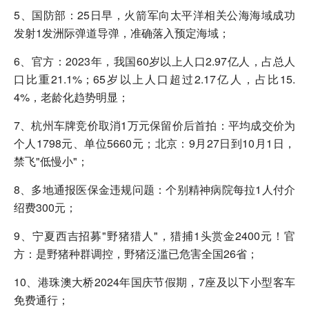
5、国防部：25日早，火箭军向太平洋相关公海海域成功
发射1发洲际弹道导弹，准确落入预定海域；
6、官方：2023年，我国60岁以上人口2.97亿人，占总人
口比重21.1%；65岁以上人口超过2.17亿人，占比15.
4%，老龄化趋势明显；
7、杭州车牌竞价取消1万元保留价后首拍：平均成交价为
个人1798元、单位5660元；北京：9月27日到10月1日，
禁飞"低慢小"；
8、多地通报医保金违规问题：个别精神病院每拉1人付介
绍费300元；
9、宁夏西吉招募"野猪猎人"，猎捕1头赏金2400元！官
方：是野猪种群调控，野猪泛滥已危害全国26省；
10、港珠澳大桥2024年国庆节假期，7座及以下小型客车
免费通行；