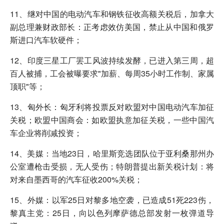
11、继对中国的电动汽车和钢铁征收高额关税后，加拿大
副总理兼财政部长：正考虑效仿美国，禁止从中国和俄罗
斯进口汽车软硬件；
12、印度三星工厂罢工风波持续发酵，已进入第三周，超
百人被捕，工会被曝要求"加薪、每周35小时工作制、家属
顶职"等；
13、匈外长：匈牙利将投票反对欧盟对中国电动汽车加征
关税；欧盟中国商会：如欧盟执意加征关税，一些中国汽
车企业将削减投资；
14、美媒：当地23日，哈里斯竞选团队位于亚利桑那州办
公室遭枪击受损，无人受伤；特朗普提出新关税计划：将
对来自墨西哥的汽车征收200%关税；
15、外媒：以军25日对黎多地空袭，已造成51死223伤，
黎真主党：25日，向以色列摩萨德总部发射一枚弹道导