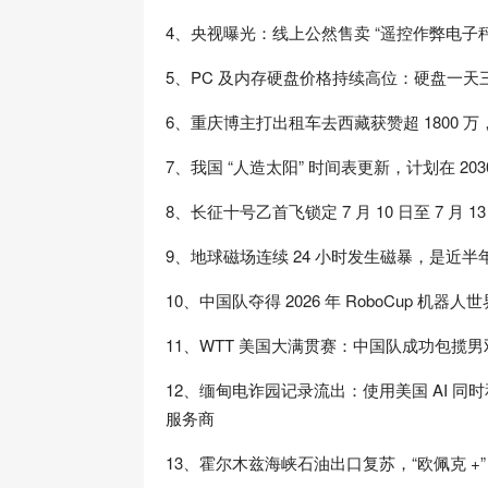
4、央视曝光：线上公然售卖 “遥控作弊电子
5、PC 及内存硬盘价格持续高位：硬盘一天
6、重庆博主打出租车去西藏获赞超 1800 
7、我国 “人造太阳” 时间表更新，计划在 2
8、长征十号乙首飞锁定 7 月 10 日至 7 月
9、地球磁场连续 24 小时发生磁暴，是近
10、中国队夺得 2026 年 RoboCup 
11、WTT 美国大满贯赛：中国队成功包揽
12、缅甸电诈园记录流出：使用美国 AI 同
服务商
13、霍尔木兹海峡石油出口复苏，“欧佩克 +”