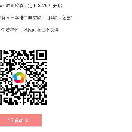
o Max 时间胶囊，定于 2276 年开启
备从日本进口航空燃油 “解燃眉之急”
；你若释怀，风风雨雨也不畏惧
喜欢 (
0
)