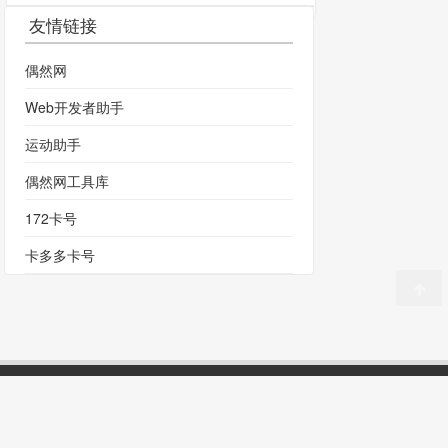
友情链接
偶然网
Web开发者助手
运动助手
偶然网工具库
172卡号
卡多多卡号
PP
|
偶然网
|
商品
|
51LA统计
|
浙ICP备