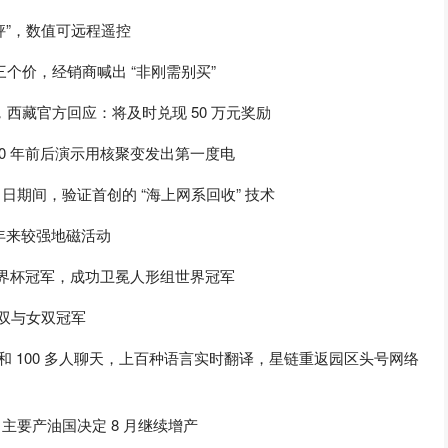
秤”，数值可远程遥控
三个价，经销商喊出 “非刚需别买”
万，西藏官方回应：将及时兑现 50 万元奖励
030 年前后演示用核聚变发出第一度电
 13 日期间，验证首创的 “海上网系回收” 技术
半年来较强地磁活动
机器人世界杯冠军，成功卫冕人形组世界冠军
男双与女双冠军
时和 100 多人聊天，上百种语言实时翻译，星链重返园区头号网络
 主要产油国决定 8 月继续增产