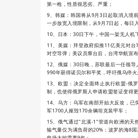
第一枪，性质很恶劣、严重；
9、韩媒：韩国将从9月3日起取消入境
一步放宽入境限制，从9月7日起，每日
10、日本：30日下午，中国一架无人
11、美媒：拜登政府拟推11亿美元对台军
对空导弹；美议员窜台后，台湾华航宣布将
12、俄媒：30日晚，苏联最后一任领
990年获得诺贝尔和平奖，呼吁俄乌停火
13、欧盟：决定全面终止执行欧盟-俄
制，也使得俄罗斯人申请欧盟签证变得
14、乌方：乌军在南部开始大反攻，已
军1700人摧毁170余辆坦克装甲车；
15、俄气通过"北溪-1"管道向欧洲的
输气量仅为满负荷的20%；波罗的海8
电场大约需要9年；