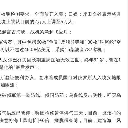
前核酸检测要求，全面放开入境；日媒：岸田文雄表示将进
入境上限从目前的2万人上调至5万人；
机飞越宫古海峡，战机紧急起飞应对；
售案，其中包括60枚"鱼叉"反舰导弹和100枚"响尾蛇"空
以不超过46.08亿美元，采购16架波音787客机；
导人戈尔巴乔夫因长期重病医治无效去世，终年91岁，曾在1
是他的"最后发声"；
罗斯签证便利协议。意味着成员国可对俄罗斯人入境实施限
更加困难；
突破俄军第一道防线。俄国防部：乌多线反击受挫，歼灭乌
天然气供应已暂停，称因检修暂停供气三天，目前，北溪-1的
国决意将海上风电扩张6倍，摆脱俄束缚，目前，建造海上风