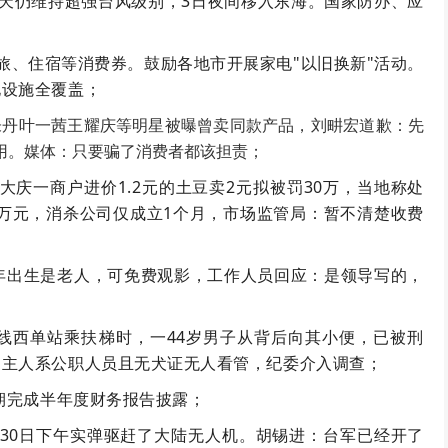
至5天仍维持超强台风级别，3日夜间移入东海。国家防办、应
旅、住宿等消费券。鼓励各地市开展家电"以旧换新"活动。
电设施全覆盖；
朱丹叶一茜王耀庆等明星被曝曾卖同款产品，
刘畊宏道歉：先
用。
媒体：只要骗了消费者都该担责；
江大庆一商户进价1.2元的土豆卖2元拟被罚30万，当地称处
6万元，消杀公司仅成立1个月，市场监管局：暂不清楚收费
85年出生是老人，可免费观影，工作人员回应：是领导写的，
线西单站乘扶梯时，一44岁男子从背后向其小便，已被刑
狗主人系公职人员且无犬证无人看管，纪委介入调查；
按期完成半年度财务报告披露；
称30日下午实弹驱赶了大陆无人机。胡锡进：台军已经开了