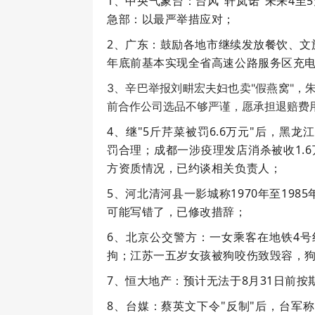
1、中央气象台：台风"轩岚诺"未来4
急部：以最严举措应对；
2、广东：鼓励各地市继续发放餐饮、文
年底前基本实现全省高速公路服务区充
3、辛巴举报刘畊宏夫妇也卖"假燕窝"，
前合作公司选品不够严谨，愿承担退赔费
4、继"5斤芹菜被罚6.6万元"后，黑龙
罚合理；成都一涉疫理发店消杀被收1.
方资质情况，已约谈相关负责人；
5、河北清河县一影城称1970年至19
可能写错了，已修改措辞；
6、北京公交警方：一女乘客在地铁4号
拘；江苏一五岁女孩被狗咬伤致毁容，
7、恒大地产：预计无法于8月31日前
8、台媒：蔡英文下令"反制"后，台军