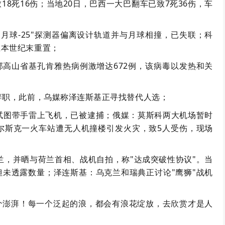
8死16伤；当地20日，巴西一大巴翻车已致7死36伤，车
"月球-25"探测器偏离设计轨道并与月球相撞，已失联；科
在本世纪末重置；
北部高山省基孔肯雅热病例激增达672例，该病毒以发热和关
辞职，此前，乌媒称泽连斯基正寻找替代人选；
试图带手雷上飞机，已被逮捕；俄媒：莫斯科两大机场暂时
尔斯克一火车站遭无人机撞楼引发火灾，致5人受伤，现场
荷兰，并晒与荷兰首相、战机自拍，称"达成突破性协议"。当
，但未透露数量；泽连斯基：乌克兰和瑞典正讨论"鹰狮"战机
个澎湃！每一个泛起的浪，都会有浪花绽放，去欣赏才是人