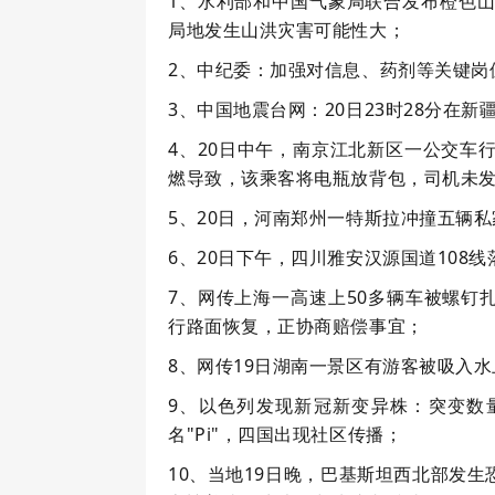
1、水利部和中国气象局联合发布橙色山
局地发生山洪灾害可能性大；
2、中纪委：加强对信息、药剂等关键岗
3、中国地震台网：20日23时28分在新
4、20日中午，南京江北新区一公交车
燃导致，该乘客将电瓶放背包，司机未
5、20日，河南郑州一特斯拉冲撞五辆
6、20日下午，四川雅安汉源国道108
7、网传上海一高速上50多辆车被螺钉
行路面恢复，正协商赔偿事宜；
8、网传19日湖南一景区有游客被吸入
9、以色列发现新冠新变异株：突变数
名"Pi"，四国出现社区传播；
10、当地19日晚，巴基斯坦西北部发生