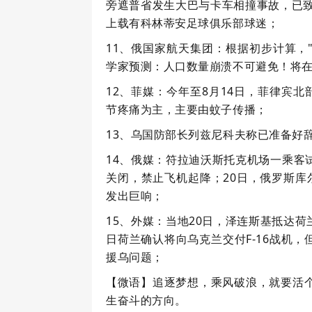
旁遮普省发生大巴与卡车相撞事故，已致1
上载有科林蒂安足球俱乐部球迷；
11、俄国家航天集团：根据初步计算，
学家预测：人口数量崩溃不可避免！将
12、菲媒：今年至8月14日，菲律宾
节疼痛为主，主要由蚊子传播；
13、乌国防部长列兹尼科夫称已准备好
14、俄媒：符拉迪沃斯托克机场一乘客
关闭，禁止飞机起降；20日，俄罗斯库
发出巨响；
15、外媒：当地20日，泽连斯基抵达
日荷兰确认将向乌克兰交付F-16战机
援乌问题；
【微语】追逐梦想，乘风破浪，就要活
生奋斗的方向。