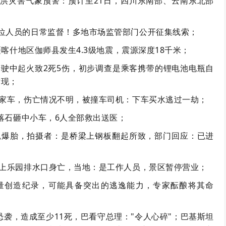
洪灾害气象预警：预计至21日，四川东南部、云南东北部
位人员的日常监督！多地市场监管部门公开征集线索；
疆喀什地区伽师县发生4.3级地震，震源深度18千米；
行驶中起火致2死5伤，初步调查是乘客携带的锂电池电瓶自
发现；
私家车，伤亡情况不明，被撞车司机：下车买水逃过一劫；
线落石砸中小车，6人全部救出送医；
扎爆胎，拍摄者：是桥梁上钢板翻起所致，部门回应：已进
水上乐园排水口身亡，当地：是工作人员，景区暂停营业；
量创造纪录，可能具备突出的逃逸能力，专家酝酿将其命
恐袭，造成至少11死，巴看守总理："令人心碎"；巴基斯坦