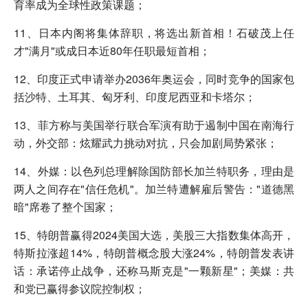
育率成为全球性政策课题；
11、日本内阁将集体辞职，将选出新首相！石破茂上任
才"满月"或成日本近80年任职最短首相；
12、印度正式申请举办2036年奥运会，同时竞争的国家包
括沙特、土耳其、匈牙利、印度尼西亚和卡塔尔；
13、菲方称与美国举行联合军演有助于遏制中国在南海行
动，外交部：炫耀武力挑动对抗，只会加剧局势紧张；
14、外媒：以色列总理解除国防部长加兰特职务，理由是
两人之间存在"信任危机"。加兰特遭解雇后警告："道德黑
暗"席卷了整个国家；
15、特朗普赢得2024美国大选，美股三大指数集体高开，
特斯拉涨超14%，特朗普概念股大涨24%，特朗普发表讲
话：承诺停止战争，还称马斯克是"一颗新星"；美媒：共
和党已赢得参议院控制权；