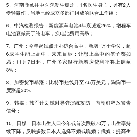
5、河南鹿邑县中医院发生爆炸，1名医生身亡，另有2人
受轻微伤，当地已经成立多部门组成的联合工作组；
6、中汽检测报告：新能源车电池4年衰减近25%，增程车
电池衰减高于纯电车，换电池费用高昂；
7、广州：今年起试点开办综合高中，新增1万个学位，超
6成学生能上高中，未来目标：让想上高中的孩子都如
愿；11月7日起，广州多家银行新增房贷利率将上调至
3%；
8、加密货币暴涨：比特币短线升至7.5万美元，狗狗币一
度涨超30%；
9、韩媒：韩军计划试射导弹演练攻防，向朝鲜释放警告
信号；
10、日媒：日本出生人口今年或首次跌破70万，出生率持
续下降，反映多数日本人选择不婚或晚婚；俄媒：提高生