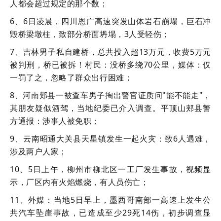
人都会超过规定的那个数；
6、6日凌晨，四川恩广高速突发山体岩石崩塌，巨石冲
毁桥梁墩柱，致部分桥面坍塌，3人受轻伤；
7、吉林男子私自建桥，总共投入超13万元，收费5万元
被判刑，桥已被拆！村民：没桥多绕70公里，媒体：仅
一罚了之，忽略了群众出行困难；
8、河南郏县一被查车男子掏出警官证质问"能不能走"，
其朋友疑似酒驾，当地纪委已介入调查。平顶山郏县警
方通报：涉事人被免职；
9、云南昭通大关县天星镇发生一起火灾：致6人遇难，
涉及两户人家；
10、5日上午，柳州市柳北区一工厂发生事故，视频显
示，厂区内有火焰燃烧，有人员伤亡；
11、外媒：当地5日早上，墨西哥南部一高速上发生公
共汽车坠崖事故，已造成至少29死14伤，初步调查显